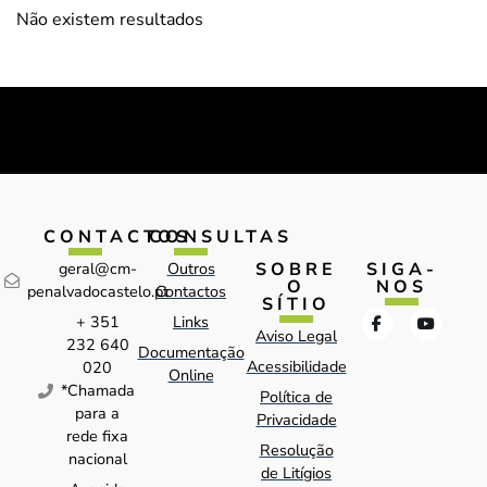
Não existem resultados
CONTACTOS
CONSULTAS
SOBRE
SIGA-
geral@cm-
Outros
O
NOS
penalvadocastelo.pt
Contactos
SÍTIO
+ 351
Links
Aviso Legal
232 640
Documentação
Acessibilidade
020
Online
*Chamada
Política de
para a
Privacidade
rede fixa
Resolução
nacional
de Litígios