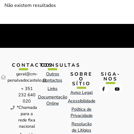
Não existem resultados
CONTACTOS
CONSULTAS
SOBRE
SIGA-
geral@cm-
Outros
O
NOS
penalvadocastelo.pt
Contactos
SÍTIO
+ 351
Links
Aviso Legal
232 640
Documentação
Acessibilidade
020
Online
*Chamada
Política de
para a
Privacidade
rede fixa
Resolução
nacional
de Litígios