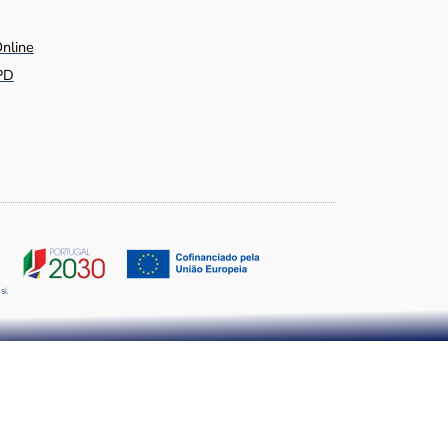
Online
PD