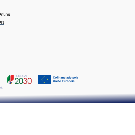
Online
PD