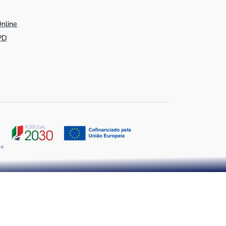
Online
PD