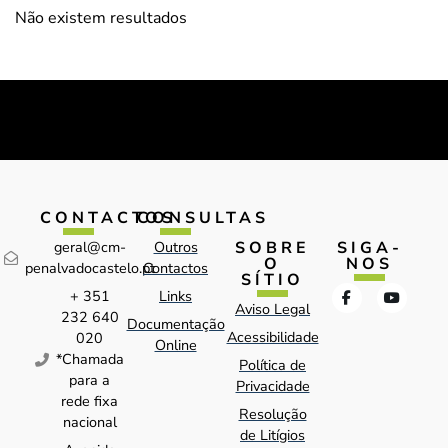
Não existem resultados
CONTACTOS
CONSULTAS
SOBRE
SIGA-
geral@cm-
Outros
O
NOS
penalvadocastelo.pt
Contactos
SÍTIO
+ 351
Links
Aviso Legal
232 640
Documentação
Acessibilidade
020
Online
*Chamada
Política de
para a
Privacidade
rede fixa
Resolução
nacional
de Litígios