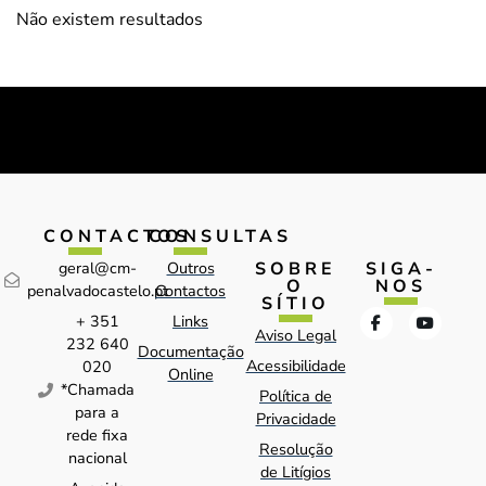
Não existem resultados
CONTACTOS
CONSULTAS
SOBRE
SIGA-
geral@cm-
Outros
O
NOS
penalvadocastelo.pt
Contactos
SÍTIO
+ 351
Links
Aviso Legal
232 640
Documentação
Acessibilidade
020
Online
*Chamada
Política de
para a
Privacidade
rede fixa
Resolução
nacional
de Litígios