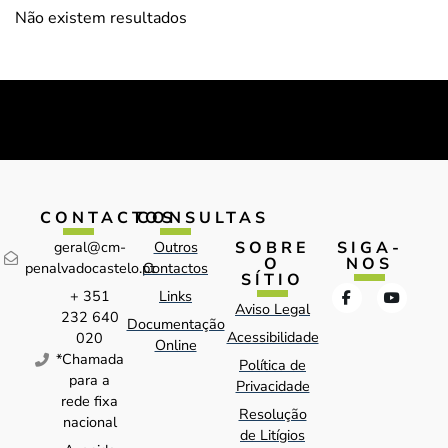
Não existem resultados
CONTACTOS
CONSULTAS
SOBRE
SIGA-
geral@cm-
Outros
O
NOS
penalvadocastelo.pt
Contactos
SÍTIO
+ 351
Links
Aviso Legal
232 640
Documentação
Acessibilidade
020
Online
*Chamada
Política de
para a
Privacidade
rede fixa
Resolução
nacional
de Litígios