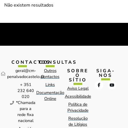
Não existem resultados
CONTACTOS
CONSULTAS
SOBRE
SIGA-
geral@cm-
Outros
O
NOS
penalvadocastelo.pt
Contactos
SÍTIO
+ 351
Links
Aviso Legal
232 640
Documentação
Acessibilidade
020
Online
*Chamada
Política de
para a
Privacidade
rede fixa
Resolução
nacional
de Litígios