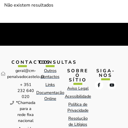
Não existem resultados
CONTACTOS
CONSULTAS
SOBRE
SIGA-
geral@cm-
Outros
O
NOS
penalvadocastelo.pt
Contactos
SÍTIO
+ 351
Links
Aviso Legal
232 640
Documentação
Acessibilidade
020
Online
*Chamada
Política de
para a
Privacidade
rede fixa
Resolução
nacional
de Litígios