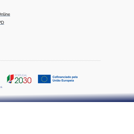
Online
PD