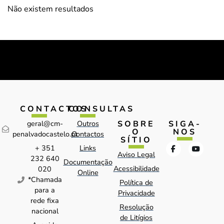
Não existem resultados
CONTACTOS
CONSULTAS
SOBRE
SIGA-
geral@cm-
Outros
O
NOS
penalvadocastelo.pt
Contactos
SÍTIO
+ 351
Links
Aviso Legal
232 640
Documentação
Acessibilidade
020
Online
*Chamada
Política de
para a
Privacidade
rede fixa
Resolução
nacional
de Litígios