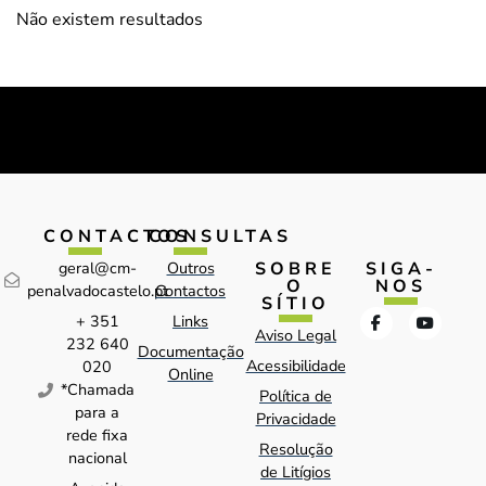
Não existem resultados
CONTACTOS
CONSULTAS
SOBRE
SIGA-
geral@cm-
Outros
O
NOS
penalvadocastelo.pt
Contactos
SÍTIO
+ 351
Links
Aviso Legal
232 640
Documentação
Acessibilidade
020
Online
*Chamada
Política de
para a
Privacidade
rede fixa
Resolução
nacional
de Litígios