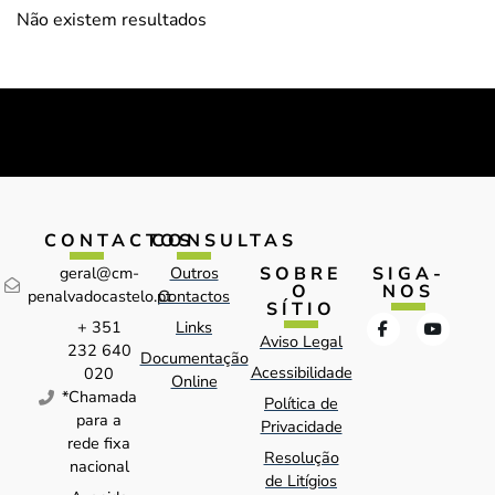
Não existem resultados
CONTACTOS
CONSULTAS
SOBRE
SIGA-
geral@cm-
Outros
O
NOS
penalvadocastelo.pt
Contactos
SÍTIO
+ 351
Links
Aviso Legal
232 640
Documentação
Acessibilidade
020
Online
*Chamada
Política de
para a
Privacidade
rede fixa
Resolução
nacional
de Litígios