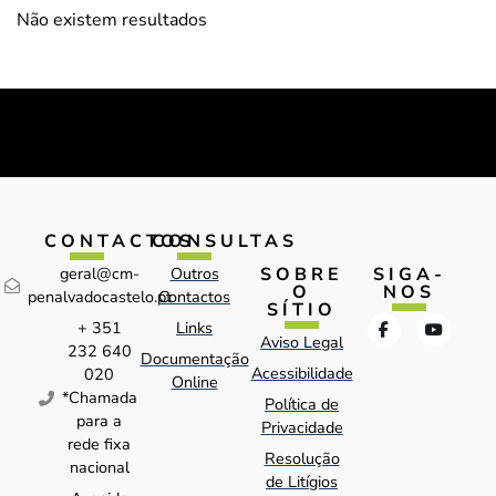
Não existem resultados
CONTACTOS
CONSULTAS
SOBRE
SIGA-
geral@cm-
Outros
O
NOS
penalvadocastelo.pt
Contactos
SÍTIO
+ 351
Links
Aviso Legal
232 640
Documentação
Acessibilidade
020
Online
*Chamada
Política de
para a
Privacidade
rede fixa
Resolução
nacional
de Litígios