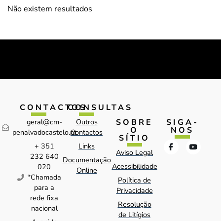
Não existem resultados
CONTACTOS
CONSULTAS
SOBRE
SIGA-
geral@cm-
Outros
O
NOS
penalvadocastelo.pt
Contactos
SÍTIO
+ 351
Links
Aviso Legal
232 640
Documentação
Acessibilidade
020
Online
*Chamada
Política de
para a
Privacidade
rede fixa
Resolução
nacional
de Litígios