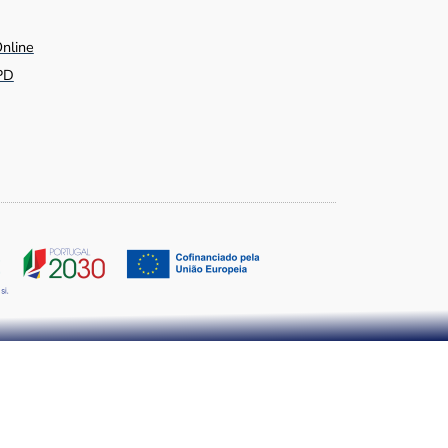
Online
PD