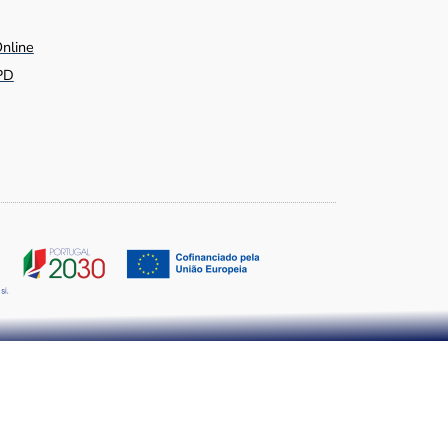
Online
PD