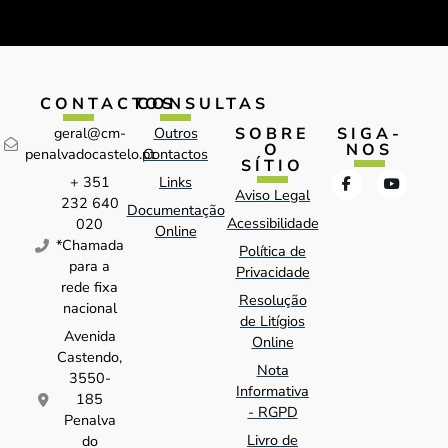
CONTACTOS
CONSULTAS
SOBRE
SIGA-
geral@cm-
Outros
O
NOS
penalvadocastelo.pt
Contactos
SÍTIO
+ 351
Links
Aviso Legal
232 640
Documentação
Acessibilidade
020
Online
*Chamada
Política de
para a
Privacidade
rede fixa
Resolução
nacional
de Litígios
Avenida
Online
Castendo,
Nota
3550-
Informativa
185
- RGPD
Penalva
Livro de
do