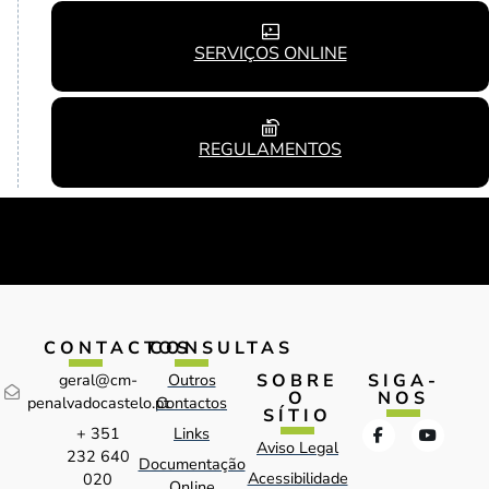
SERVIÇOS ONLINE
REGULAMENTOS
CONTACTOS
CONSULTAS
SOBRE
SIGA-
geral@cm-
Outros
O
NOS
penalvadocastelo.pt
Contactos
SÍTIO
+ 351
Links
Aviso Legal
232 640
Documentação
Acessibilidade
020
Online