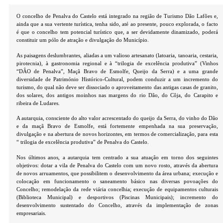
O concelho de Penalva do Castelo está integrado na região de Turismo Dão Lafões e,
ainda que a sua vertente turística, tenha sido, até ao presente, pouco explorada, o facto
é que o concelho tem potencial turístico que, a ser devidamente dinamizado, poderá
constituir um pólo de atração e divulgação do Município.
As paisagens deslumbrantes, aliadas a um valioso artesanato (latoaria, tanoaria, cestaria,
pirotecnia), à gastronomia regional e à “trilogia de excelência produtiva” (Vinhos
“DÂO de Penalva”, Maçã Bravo de Esmolfe, Queijo da Serra) e a uma grande
diversidade de Património Histórico-Cultural, podem conduzir a um incremento do
turismo, do qual não deve ser dissociado o aproveitamento das antigas casas de granito,
dos solares, dos antigos moinhos nas margens do rio Dão, do Côja, do Carapito e
ribeira de Ludares.
A autarquia, consciente do alto valor acrescentado do queijo da Serra, do vinho do Dão
e da maçã Bravo de Esmolfe, está fortemente empenhada na sua preservação,
divulgação e na abertura de novos horizontes, em termos de comercialização, para esta
“ trilogia de excelência produtiva” de Penalva do Castelo.
Nos últimos anos, a autarquia tem centrado a sua atuação em torno dos seguintes
objetivos: dotar a vila de Penalva do Castelo com um novo rosto, através da abertura
de novos arruamentos, que possibilitem o desenvolvimento da área urbana; execução e
colocação em funcionamento o saneamento básico nas diversas povoações do
Concelho; remodelação da rede viária concelhia; execução de equipamentos culturais
(Biblioteca Municipal) e desportivos (Piscinas Municipais); incremento do
desenvolvimento sustentado do Concelho, através da implementação de zonas
empresariais.