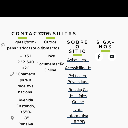
CONTACTOS
CONSULTAS
SOBRE
SIGA-
geral@cm-
Outros
O
NOS
penalvadocastelo.pt
Contactos
SÍTIO
+ 351
Links
Aviso Legal
232 640
Documentação
Acessibilidade
020
Online
*Chamada
Política de
para a
Privacidade
rede fixa
Resolução
nacional
de Litígios
Avenida
Online
Castendo,
Nota
3550-
Informativa
185
- RGPD
Penalva