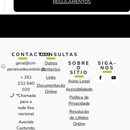
REGULAMENTOS
CONTACTOS
CONSULTAS
SOBRE
SIGA-
geral@cm-
Outros
O
NOS
penalvadocastelo.pt
Contactos
SÍTIO
+ 351
Links
Aviso Legal
232 640
Documentação
Acessibilidade
020
Online
*Chamada
Política de
para a
Privacidade
rede fixa
Resolução
nacional
de Litígios
Avenida
Online
Castendo,