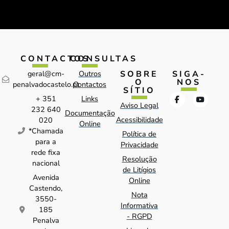
CONTACTOS
CONSULTAS
SOBRE
SIGA-
geral@cm-
Outros
O
NOS
penalvadocastelo.pt
Contactos
SÍTIO
+ 351
Links
Aviso Legal
232 640
Documentação
Acessibilidade
020
Online
*Chamada
Política de
para a
Privacidade
rede fixa
Resolução
nacional
de Litígios
Avenida
Online
Castendo,
Nota
3550-
Informativa
185
- RGPD
Penalva