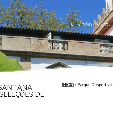
MUNICÍPIO
VIVER
INÍCIO
»
Parque Desportivo 
SANT’ANA
 SELEÇÕES DE