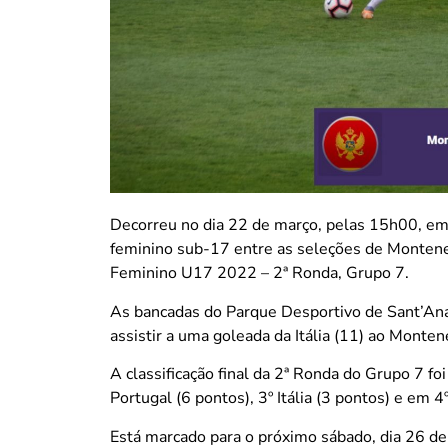
Decorreu no dia 22 de março, pelas 15h00, em 
feminino sub-17 entre as seleções de Montene
Feminino U17 2022 – 2ª Ronda, Grupo 7.
As bancadas do Parque Desportivo de Sant’An
assistir a uma goleada da Itália (11) ao Monten
A classificação final da 2ª Ronda do Grupo 7 foi
Portugal (6 pontos), 3º Itália (3 pontos) e em 
Está marcado para o próximo sábado, dia 26 d