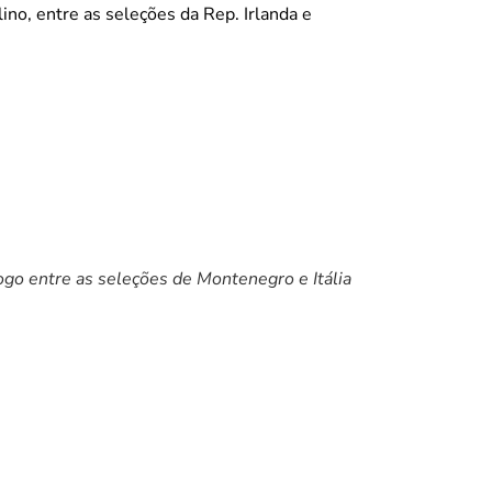
no, entre as seleções da Rep. Irlanda e
go entre as seleções de Montenegro e Itália