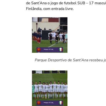
de Sant’Ana o jogo de futebol SUB – 17 masculi
Finlândia, com entrada livre.
Parque Desportivo de Sant’Ana recebeu jo