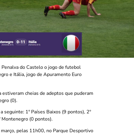
Penalva do Castelo o jogo de futebol
gro e Itália, jogo de Apuramento Euro
a estiveram cheias de adeptos que puderam
egro (0).
 a seguinte: 1º Países Baixos (9 pontos), 2º
4º Montenegro (0 pontos).
e março, pelas 11h00, no Parque Desportivo