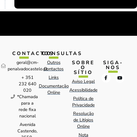
CONTACTOS
CONSULTAS
SOBRE
SIGA-
geral@cm-
Outros
O
NOS
penalvadocastelo.pt
Contactos
SÍTIO
+ 351
Links
Aviso Legal
232 640
Documentação
Acessibilidade
020
Online
*Chamada
Política de
para a
Privacidade
rede fixa
Resolução
nacional
de Litígios
Avenida
Online
Castendo,
Nota