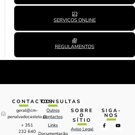
SERVIÇOS ONLINE
REGULAMENTOS
CONTACTOS
CONSULTAS
SOBRE
SIGA-
geral@cm-
Outros
O
NOS
penalvadocastelo.pt
Contactos
SÍTIO
+ 351
Links
Aviso Legal
232 640
Documentação