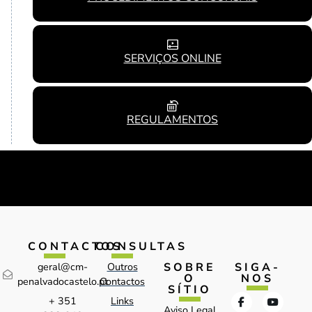
SERVIÇOS ONLINE
REGULAMENTOS
CONTACTOS
CONSULTAS
SOBRE
SIGA-
geral@cm-
Outros
O
NOS
penalvadocastelo.pt
Contactos
SÍTIO
+ 351
Links
Aviso Legal