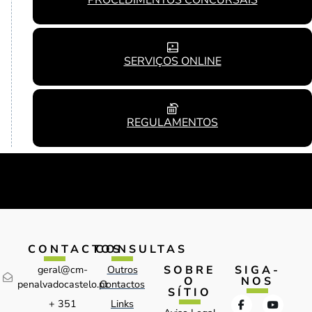
SERVIÇOS ONLINE
REGULAMENTOS
CONTACTOS
CONSULTAS
SOBRE
SIGA-
geral@cm-
Outros
O
NOS
penalvadocastelo.pt
Contactos
SÍTIO
+ 351
Links