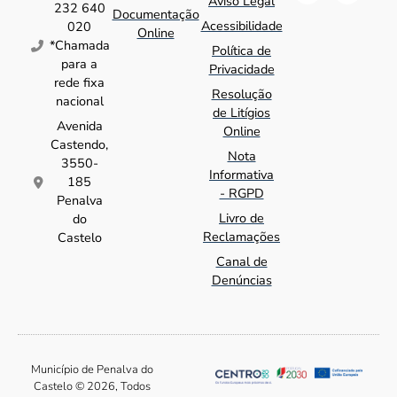
Aviso Legal
232 640
Documentação
Acessibilidade
020
Online
*Chamada
Política de
para a
Privacidade
rede fixa
Resolução
nacional
de Litígios
Avenida
Online
Castendo,
Nota
3550-
Informativa
185
- RGPD
Penalva
Livro de
do
Reclamações
Castelo
Canal de
Denúncias
Município de Penalva do
Castelo © 2026, Todos