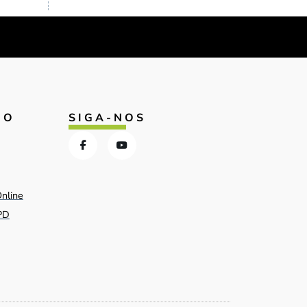
IO
SIGA-NOS
Online
PD