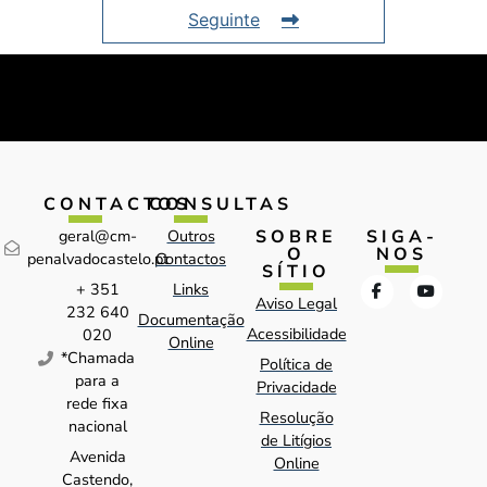
Seguinte
CONTACTOS
CONSULTAS
SOBRE
SIGA-
geral@cm-
Outros
O
NOS
penalvadocastelo.pt
Contactos
SÍTIO
+ 351
Links
Aviso Legal
232 640
Documentação
Acessibilidade
020
Online
*Chamada
Política de
para a
Privacidade
rede fixa
Resolução
nacional
de Litígios
Avenida
Online
Castendo,