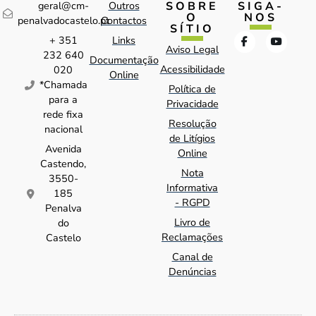
SOBRE
SIGA-
geral@cm-
Outros
O
NOS
penalvadocastelo.pt
Contactos
SÍTIO
+ 351
Links
Aviso Legal
232 640
Documentação
Acessibilidade
020
Online
*Chamada
Política de
para a
Privacidade
rede fixa
Resolução
nacional
de Litígios
Avenida
Online
Castendo,
Nota
3550-
Informativa
185
- RGPD
Penalva
Livro de
do
Reclamações
Castelo
Canal de
Denúncias