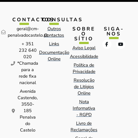
CONTACTOS
CONSULTAS
SOBRE
SIGA-
geral@cm-
Outros
O
NOS
penalvadocastelo.pt
Contactos
SÍTIO
+ 351
Links
Aviso Legal
232 640
Documentação
Acessibilidade
020
Online
*Chamada
Política de
para a
Privacidade
rede fixa
Resolução
nacional
de Litígios
Avenida
Online
Castendo,
Nota
3550-
Informativa
185
- RGPD
Penalva
Livro de
do
Reclamações
Castelo