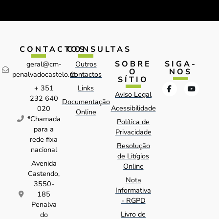
CONTACTOS
CONSULTAS
SOBRE
SIGA-
geral@cm-
Outros
O
NOS
penalvadocastelo.pt
Contactos
SÍTIO
+ 351
Links
Aviso Legal
232 640
Documentação
Acessibilidade
020
Online
*Chamada
Política de
para a
Privacidade
rede fixa
Resolução
nacional
de Litígios
Avenida
Online
Castendo,
Nota
3550-
Informativa
185
- RGPD
Penalva
Livro de
do