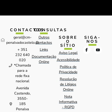
CONTACTOS
CONSULTAS
SOBRE
SIGA-
geral@cm-
Outros
O
NOS
penalvadocastelo.pt
Contactos
SÍTIO
+ 351
Links
Aviso Legal
232 640
Documentação
Acessibilidade
020
Online
*Chamada
Política de
para a
Privacidade
rede fixa
Resolução
nacional
de Litígios
Avenida
Online
Castendo,
Nota
3550-
Informativa
185
- RGPD
Penalva