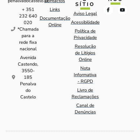
penalvadocastelo.pt
Contactos
SÍTIO
+ 351
Links
Aviso Legal
232 640
Documentação
Acessibilidade
020
Online
*Chamada
Política de
para a
Privacidade
rede fixa
Resolução
nacional
de Litígios
Avenida
Online
Castendo,
Nota
3550-
Informativa
185
- RGPD
Penalva
Livro de
do
Reclamações
Castelo
Canal de
Denúncias