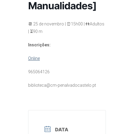
Manualidades]
📆 25 de novembro | ⏰15h00 | 👫Adultos
| ⏳90 m
Inscrições:
Online
965064126
biblioteca@cm-penalvadocastelo.pt
DATA