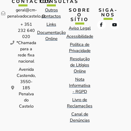
CONTACTOS
CONSULTAS
SOBRE
SIGA-
geral@cm-
Outros
O
NOS
penalvadocastelo.pt
Contactos
SÍTIO
+ 351
Links
Aviso Legal
232 640
Documentação
Acessibilidade
020
Online
*Chamada
Política de
para a
Privacidade
rede fixa
Resolução
nacional
de Litígios
Avenida
Online
Castendo,
Nota
3550-
Informativa
185
- RGPD
Penalva
Livro de
do
Reclamações
Castelo
Canal de
Denúncias