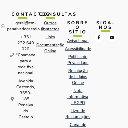
CONTACTOS
CONSULTAS
SOBRE
SIGA-
geral@cm-
Outros
O
NOS
penalvadocastelo.pt
Contactos
SÍTIO
+ 351
Links
Aviso Legal
232 640
Documentação
Acessibilidade
020
Online
*Chamada
Política de
para a
Privacidade
rede fixa
Resolução
nacional
de Litígios
Avenida
Online
Castendo,
Nota
3550-
Informativa
185
- RGPD
Penalva
Livro de
do
Reclamações
Castelo
Canal de