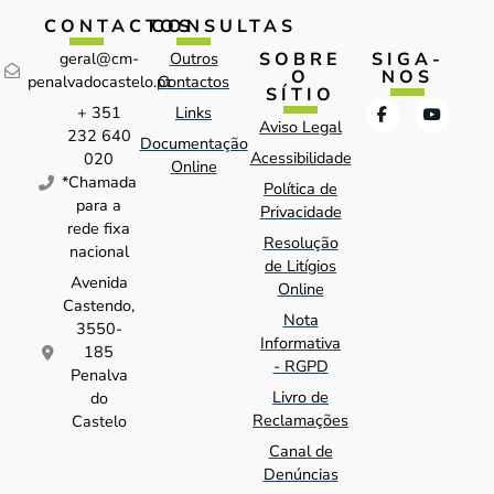
CONTACTOS
CONSULTAS
SOBRE
SIGA-
geral@cm-
Outros
O
NOS
penalvadocastelo.pt
Contactos
SÍTIO
+ 351
Links
Aviso Legal
232 640
Documentação
Acessibilidade
020
Online
*Chamada
Política de
para a
Privacidade
rede fixa
Resolução
nacional
de Litígios
Avenida
Online
Castendo,
Nota
3550-
Informativa
185
- RGPD
Penalva
Livro de
do
Reclamações
Castelo
Canal de
Denúncias