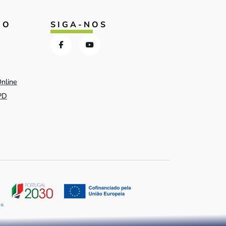
IO
SIGA-NOS
Online
PD