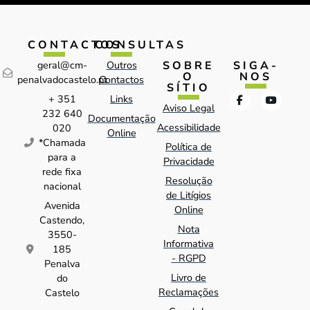
CONTACTOS
CONSULTAS
SOBRE
SIGA-
geral@cm-
Outros
O
NOS
penalvadocastelo.pt
Contactos
SÍTIO
+ 351
Links
Aviso Legal
232 640
Documentação
Acessibilidade
020
Online
*Chamada
Política de
para a
Privacidade
rede fixa
Resolução
nacional
de Litígios
Avenida
Online
Castendo,
Nota
3550-
Informativa
185
- RGPD
Penalva
Livro de
do
Reclamações
Castelo