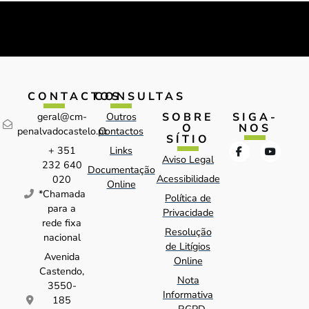
CONTACTOS
CONSULTAS
SOBRE
SIGA-
geral@cm-
Outros
O
NOS
penalvadocastelo.pt
Contactos
SÍTIO
+ 351
Links
Aviso Legal
232 640
Documentação
Acessibilidade
020
Online
*Chamada
Política de
para a
Privacidade
rede fixa
Resolução
nacional
de Litígios
Avenida
Online
Castendo,
Nota
3550-
Informativa
185
- RGPD