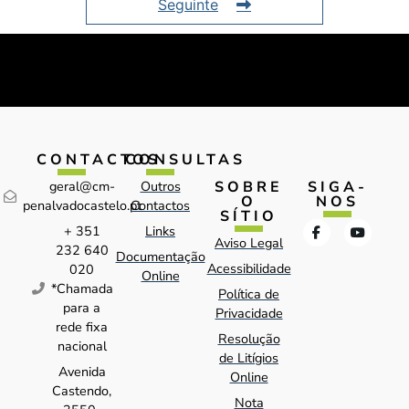
Seguinte
CONTACTOS
CONSULTAS
SOBRE
SIGA-
geral@cm-
Outros
O
NOS
penalvadocastelo.pt
Contactos
SÍTIO
+ 351
Links
Aviso Legal
232 640
Documentação
Acessibilidade
020
Online
*Chamada
Política de
para a
Privacidade
rede fixa
Resolução
nacional
de Litígios
Avenida
Online
Castendo,
Nota