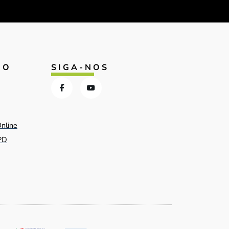
IO
SIGA-NOS
Online
PD