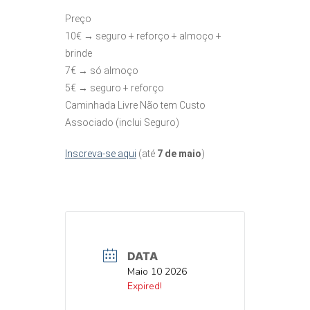
Preço
10€ → seguro + reforço + almoço +
brinde
7€ → só almoço
5€ → seguro + reforço
Caminhada Livre Não tem Custo
Associado (inclui Seguro)
Inscreva-se aqui
(até
7 de maio
)
DATA
DATA
Maio 10 2026
DATA
Expired!