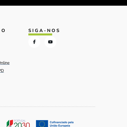
IO
SIGA-NOS
Online
PD