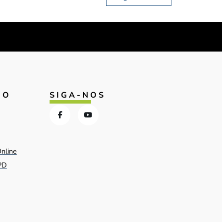
IO
SIGA-NOS
Online
PD