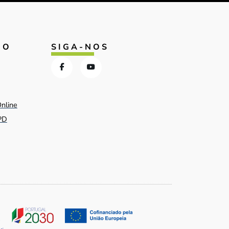
IO
SIGA-NOS
Online
PD