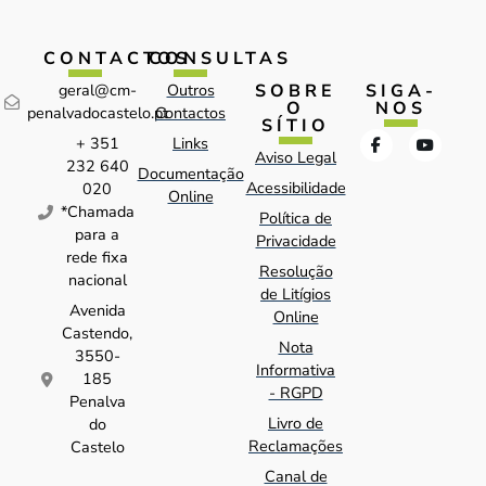
CONTACTOS
CONSULTAS
SOBRE
SIGA-
geral@cm-
Outros
O
NOS
penalvadocastelo.pt
Contactos
SÍTIO
+ 351
Links
Aviso Legal
232 640
Documentação
Acessibilidade
020
Online
*Chamada
Política de
para a
Privacidade
rede fixa
Resolução
nacional
de Litígios
Avenida
Online
Castendo,
Nota
3550-
Informativa
185
- RGPD
Penalva
Livro de
do
Reclamações
Castelo
Canal de