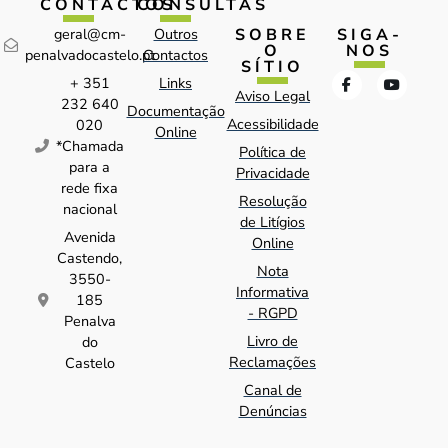
CONTACTOS
CONSULTAS
SOBRE
SIGA-
geral@cm-
Outros
O
NOS
penalvadocastelo.pt
Contactos
SÍTIO
+ 351
Links
Aviso Legal
232 640
Documentação
Acessibilidade
020
Online
*Chamada
Política de
para a
Privacidade
rede fixa
Resolução
nacional
de Litígios
Avenida
Online
Castendo,
Nota
3550-
Informativa
185
- RGPD
Penalva
Livro de
do
Reclamações
Castelo
Canal de
Denúncias