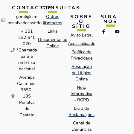
CONTACTOS
CONSULTAS
SOBRE
SIGA-
geral@cm-
Outros
O
NOS
penalvadocastelo.pt
Contactos
SÍTIO
+ 351
Links
Aviso Legal
232 640
Documentação
Acessibilidade
020
Online
*Chamada
Política de
para a
Privacidade
rede fixa
Resolução
nacional
de Litígios
Avenida
Online
Castendo,
Nota
3550-
Informativa
185
- RGPD
Penalva
Livro de
do
Reclamações
Castelo
Canal de
Denúncias